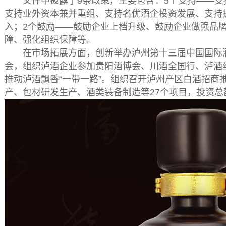
文件中披露了9条政策，主要包含：5个支持——支
支持业外资本兼并重组、支持名优酒企投资发展、支持
入；2个鼓励——鼓励企业上档升级、鼓励企业做强品
障、强化组织保障等。
在市场拓展方面，创新举办泸州第十三届中国国际酒
会，组织泸酒企业参加贵阳酒博会、川酒全国行、泸酒
推动泸酒飘香“一带一路”。组织召开泸州产区白酒招商
产、包材研发生产、酒类装备制造等27个项目，投资总