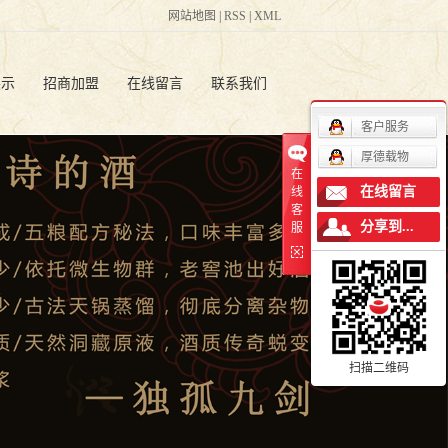
网站地图
|
RSS
|
XML
展示
招商加盟
在线留言
联系我们
客户服务
批发
人才招聘
厚德载物
在
白酒
联系方式
在线留言
线
客
分享到...
服
白酒
留言板
扫描二维码