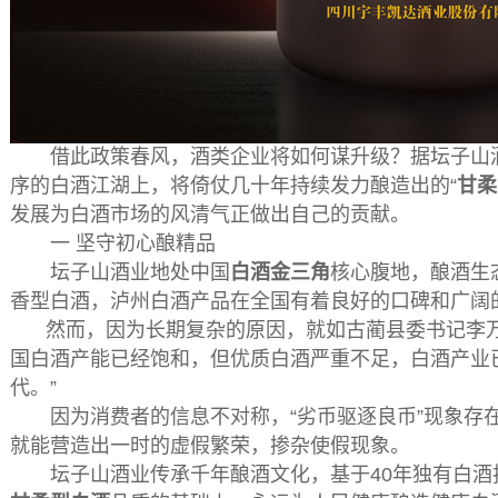
借此政策春风，酒类企业将如何谋升级？据坛子山酒
序的白酒江湖上，将倚仗几十年持续发力酿造出的“
甘柔
发展为白酒市场的风清气正做出自己的贡献。
一 坚守初心酿精品
坛子山酒业地处中国
白酒金三角
核心腹地，酿酒生
香型白酒，泸州白酒产品在全国有着良好的口碑和广阔
然而，因为长期复杂的原因，就如古蔺县委书记李万
国白酒产能已经饱和，但优质白酒严重不足，白酒产业已
代。”
因为消费者的信息不对称，“劣币驱逐良币”现象存
就
能营造出一时的虚假繁荣，掺杂使假现象。
坛子山酒业传承千年酿酒文化，基于40年独有白酒