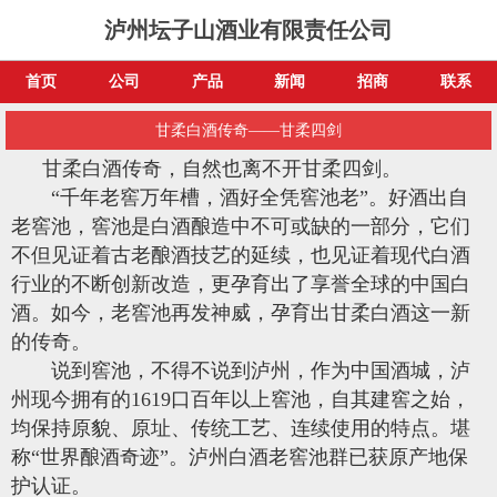
泸州坛子山酒业有限责任公司
首页
公司
产品
新闻
招商
联系
甘柔白酒传奇——甘柔四剑
甘柔白酒
传奇，自然也离不开
甘柔
四剑。
“千年老窖万年槽，酒好全凭窖池老”。好酒出自
老窖池，窖池是白酒酿造中不可或缺的一部分，它们
不但见证着古老酿酒技艺的延续，也见证着现代
白酒
行业
的不断创新改造，更孕育出了享誉全球的中国白
酒。如今，老窖池再发神威，孕育出甘柔白酒这一新
的传奇。
说到窖池，不得不说到泸州，作为中国酒城，泸
州现今拥有的1619口百年以上窖池，自其建窖之始，
均保持原貌、原址、传统工艺、连续使用的特点。堪
称“世界酿酒奇迹”。泸州白酒老窖池群已获原产地保
护认证。