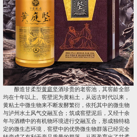
酿造甘柔型
黄庭坚
酒珍贵的老窖池，其窖龄全部
均在十年以上。窖壁泥为黄粘土，从远古时代以来，
黄粘土中微生物来不断发酵繁衍，依托其中的微生物
与泸州水土风气交融互合；筑成窖壁泥后，又经十余
年与酒糟中的有机物环境进行交融互合，形成独特稳
定的微生态环境，窖壁中的优势微生物群落已经完全
转变成了有利于产品质量的群落，从而盈育出了
甘柔