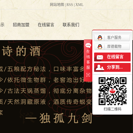
网站地图
|
RSS
|
XML
展示
招商加盟
在线留言
联系我们
客户服务
批发
人才招聘
厚德载物
在
白酒
联系方式
在线留言
线
客
分享到...
服
白酒
留言板
扫描二维码