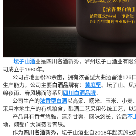
坛子山酒
业是
四川
名酒
新秀，
泸州坛子山酒业有限
司成立于1980年。
公司占地面积20余亩，拥有浓香型大曲酒窖池126
生产能力。公司主要
白酒品牌
有：
黄庭坚
、坛子山、凤
绵夜雨、春风拂面等系列
四川白酒品牌
。
公司生产的
浓香型白酒
以高粱、糯米、玉米、小麦
采用本地生产的有机粮食，酿酒工艺采用传统工艺，以
产品具有香气悠雅，清洌甘爽，回味悠长，饮后
不
地，颇受广大消费者青睐。
作为
四川名酒
新秀，坛子山酒业自2018年起实施