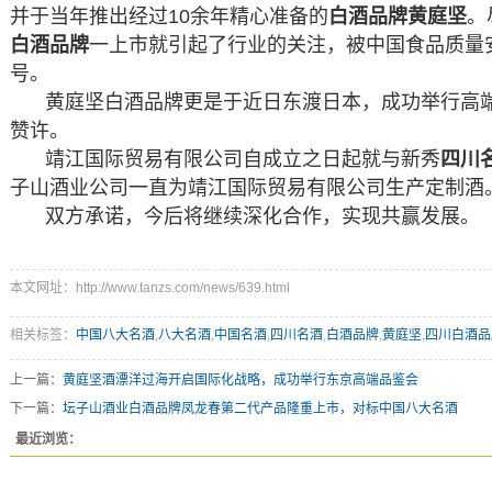
并于当年推出经过10余年精心准备的
白酒品牌黄庭坚
。
白酒品牌
一上市就引起了行业的关注，被中国食品质量
号。
黄庭坚白酒品牌更是于近日东渡日本，成功举行高
赞许。
靖江国际贸易有限公司自成立之日起就与新秀
四川
子山酒业公司一直为靖江国际贸易有限公司生产定制酒
双方承诺，今后将继续深化合作，实现共赢发展。
本文网址：http://www.tanzs.com/news/639.html
相关标签：
中国八大名酒
,
八大名酒
,
中国名酒
,
四川名酒
,
白酒品牌
,
黄庭坚
,
四川白酒品
上一篇：
黄庭坚酒漂洋过海开启国际化战略，成功举行东京高端品鉴会
下一篇：
坛子山酒业白酒品牌凤龙春第二代产品隆重上市，对标中国八大名酒
最近浏览：