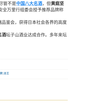
尽管不是
中国八大名酒
，但
黄庭坚
安全万里行组委会授予推荐品牌称
端品鉴会，获得日本社会各界的高度
名酒
坛子山酒业达成合作。多年来坛
。
牌
,
诗王