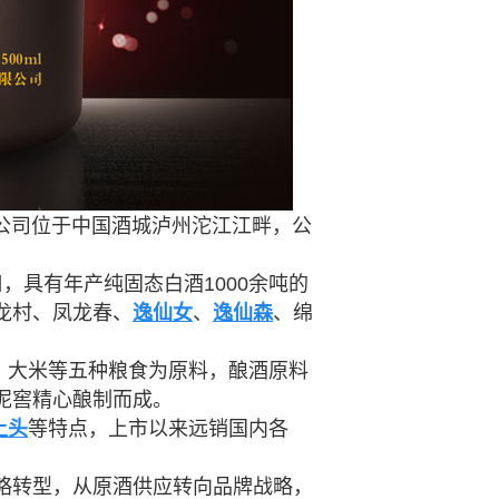
公司位于中国酒城泸州沱江江畔，公
口，具有年产纯固态白酒1000余吨的
龙村、凤龙春、
逸仙女
、
逸仙森
、绵
、大米等五种粮食为原料，酿酒原料
泥窖精心酿制而成。
上头
等特点，上市以来远销国内各
战略转型，从原酒供应转向品牌战略，