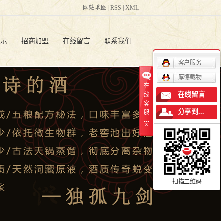
网站地图
|
RSS
|
XML
展示
招商加盟
在线留言
联系我们
客户服务
批发
人才招聘
厚德载物
在
白酒
联系方式
在线留言
线
客
分享到...
服
白酒
留言板
扫描二维码