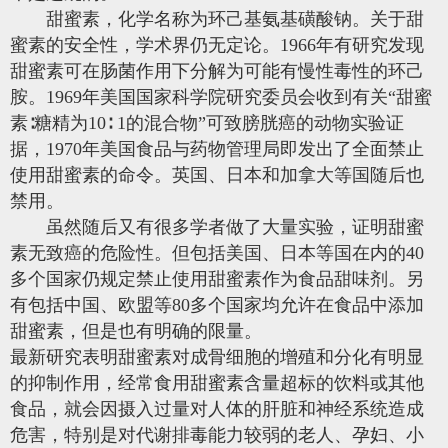
甜蜜素，化学名称为环己基氨基磺酸钠。关于甜
蜜素的安全性，学术界仍无定论。1966年有研究发现
甜蜜素可在肠菌作用下分解为可能有慢性毒性的环己
胺。1969年美国国家科学院研究委员会收到有关“甜蜜
素∶糖精为10∶ 1的混合物”可致膀胱癌的动物实验证
据，1970年美国食品与药物管理局即发出了全面禁止
使用甜蜜素的命令。英国、日本和加拿大等国随后也
禁用。
虽然随后又有很多学者做了大量实验，证明甜蜜
素无致癌的危险性。但包括美国、日本等国在内的40
多个国家仍规定禁止使用甜蜜素作为食品甜味剂。另
有包括中国、欧盟等80多个国家均允许在食品中添加
甜蜜素，但是也有明确的限量。
最新研究表明甜蜜素对成骨细胞的增殖和分化有明显
的抑制作用，经常食用甜蜜素含量超标的饮料或其
他
食品，就会因摄入过量对人体的肝脏和神经系统造成
危害，特别是对代谢排毒能力较弱的老人、孕妇、小